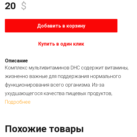
20
$
Добавить в корзину
Купить в один клик
Описание
Комплекс мультивитаминов DHC содержит витамины,
жизненно важные для поддержания нормального
функционирования всего организма. Из-за
ухудшающегося качества пищевых продуктов,
несбалансированного питания и небогатого
Подробнее
витаминами рациона, организм недополучает
необходимые витамины. Поэтому компания DHC
Похожие товары
собрала в одной таблетке 12 видов витаминов,
концентрация которых способна полностью