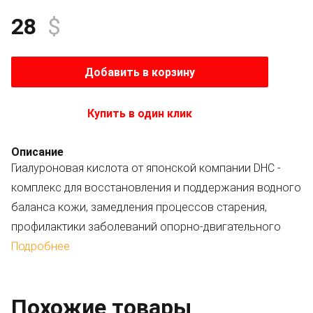
28
$
Добавить в корзину
Купить в один клик
Описание
Гиалуроновая кислота от японской компании DHC -
комплекс для восстановления и поддержания водного
баланса кожи, замедления процессов старения,
профилактики заболеваний опорно-двигательного
аппарата.
Подробнее
Уникальная технология, разработанная в Японии,
Похожие товары
позволяет сделать крупную молекулу Гиалуроновой